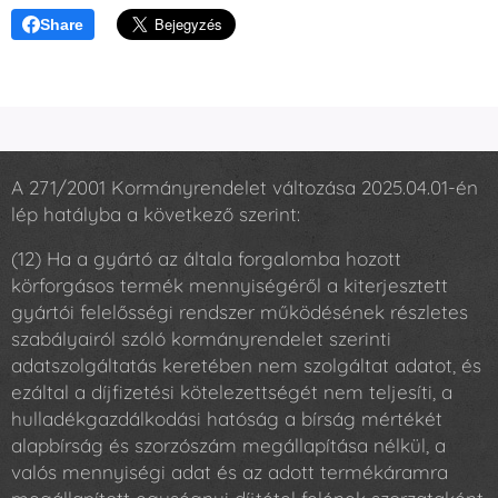
Share
A 271/2001 Kormányrendelet változása 2025.04.01-én
lép hatályba a következő szerint:
(12) Ha a gyártó az általa forgalomba hozott
körforgásos termék mennyiségéről a kiterjesztett
gyártói felelősségi rendszer működésének részletes
szabályairól szóló kormányrendelet szerinti
adatszolgáltatás keretében nem szolgáltat adatot, és
ezáltal a díjfizetési kötelezettségét nem teljesíti, a
hulladékgazdálkodási hatóság a bírság mértékét
alapbírság és szorzószám megállapítása nélkül, a
valós mennyiségi adat és az adott termékáramra