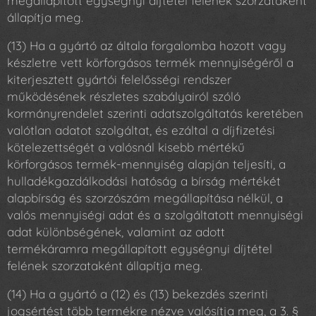
megállapított egységnyi díjtétel felének szorzataként
állapítja meg.
(13) Ha a gyártó az általa forgalomba hozott vagy
készletre vett körforgásos termék mennyiségéről a
kiterjesztett gyártói felelősségi rendszer
működésének részletes szabályairól szóló
kormányrendelet szerinti adatszolgáltatás keretében
valótlan adatot szolgáltat, és ezáltal a díjfizetési
kötelezettségét a valósnál kisebb mértékű
körforgásos termék-mennyiség alapján teljesíti, a
hulladékgazdálkodási hatóság a bírság mértékét
alapbírság és szorzószám megállapítása nélkül, a
valós mennyiségi adat és a szolgáltatott mennyiségi
adat különbségének, valamint az adott
termékáramra megállapított egységnyi díjtétel
felének szorzataként állapítja meg.
(14) Ha a gyártó a (12) és (13) bekezdés szerinti
jogsértést több termékre nézve valósítja meg, a 3. §