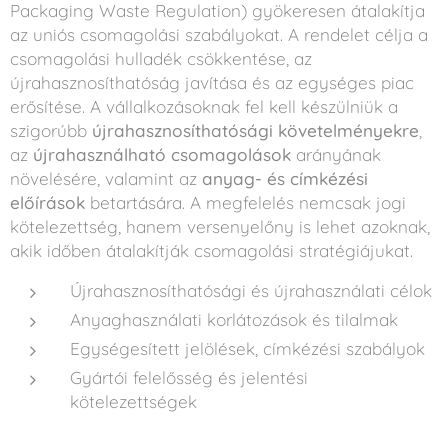
Packaging Waste Regulation) gyökeresen átalakítja
az uniós csomagolási szabályokat. A rendelet célja a
csomagolási hulladék csökkentése, az
újrahasznosíthatóság javítása és az egységes piac
erősítése. A vállalkozásoknak fel kell készülniük a
szigorúbb
újrahasznosíthatósági követelményekre
,
az
újrahasználható csomagolások
arányának
növelésére, valamint az
anyag- és címkézési
előírások
betartására. A megfelelés nemcsak jogi
kötelezettség, hanem versenyelőny is lehet azoknak,
akik időben átalakítják csomagolási stratégiájukat.
Újrahasznosíthatósági és újrahasználati célok
Anyaghasználati korlátozások és tilalmak
Egységesített jelölések, címkézési szabályok
Gyártói felelősség és jelentési
kötelezettségek